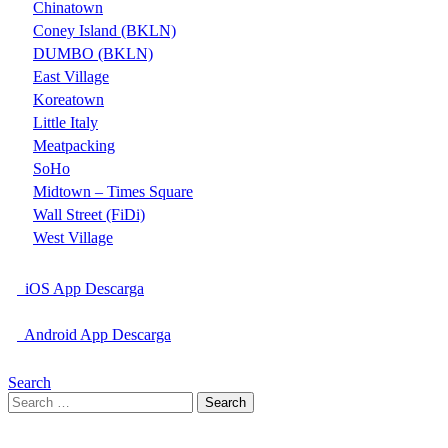
Chinatown
Coney Island (BKLN)
DUMBO (BKLN)
East Village
Koreatown
Little Italy
Meatpacking
SoHo
Midtown – Times Square
Wall Street (FiDi)
West Village
iOS App Descarga
Android App Descarga
Search
Search
for: