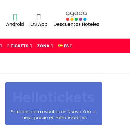
Android
iOS App
Descuentos Hoteles
TICKETS
ZONA
ES
Entradas para eventos en Nueva York al
mejor precio en HelloTickets.es