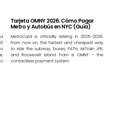
Tarjeta OMNY 2026: Cómo Pagar
Metro y Autobús en NYC (Guía)
la
MetroCard is officially retiring in 2025–2026.
60
From now on, the fastest and cheapest way
io
to ride the subway, buses, PATH, AirTrain JFK,
e,
and Roosevelt Island Tram is OMNY – the
ño
contactless payment system.