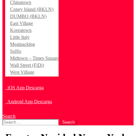
Chinatown
Coney Island (BKLN)
DUMBO (BKLN)
East Village
Koreatown
Little Italy
Meatpacking
SoHo
Midtown – Times Square
Wall Street (FiDi)
West Village
iOS App Descarga
Android App Descarga
Search
Search
for: