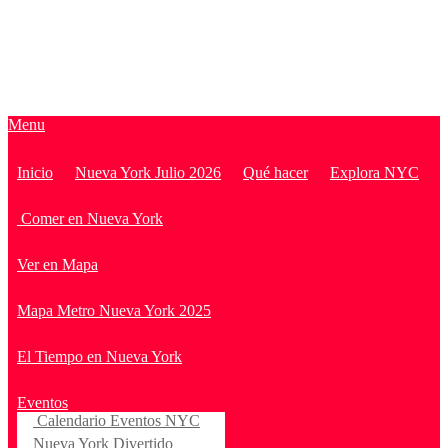
Menu
Inicio
Nueva York Julio 2026
Qué hacer
Explora NYC
Comer en Nueva York
Ver en Mapa
Mapa Metro Nueva York 2025
El Tiempo en Nueva York
Eventos
Calendario Eventos NYC
Nueva York Divertido