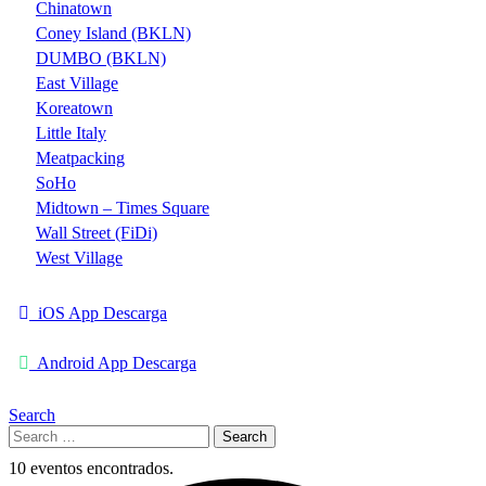
Chinatown
Coney Island (BKLN)
DUMBO (BKLN)
East Village
Koreatown
Little Italy
Meatpacking
SoHo
Midtown – Times Square
Wall Street (FiDi)
West Village
iOS App Descarga
Android App Descarga
Search
Search
for:
10 eventos encontrados.