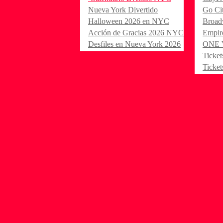
Nueva York Divertido
Go Ci
Halloween 2026 en NYC
Broad
Acción de Gracias 2026 NYC
Empire
Desfiles en Nueva York 2026
ONE 
Ticket
Ticket