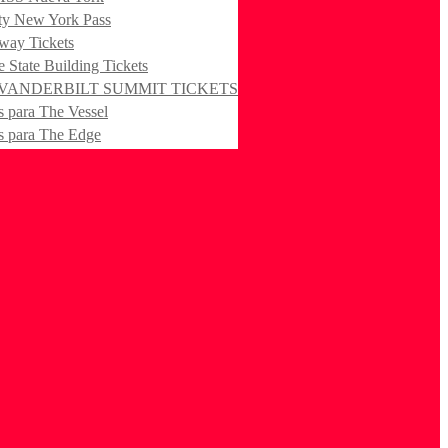
ty New York Pass
way Tickets
 State Building Tickets
VANDERBILT SUMMIT TICKETS
s para The Vessel
s para The Edge