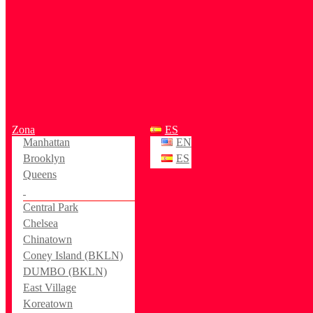
Zona
ES
Manhattan
EN
Brooklyn
ES
Queens
Central Park
Chelsea
Chinatown
Coney Island (BKLN)
DUMBO (BKLN)
East Village
Koreatown