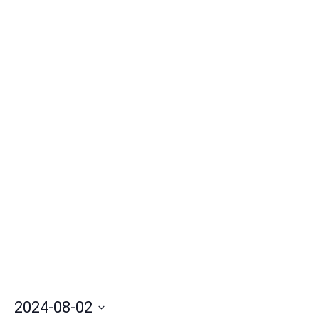
vist
de
Eve
2024-08-02