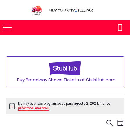
Buy Broadway Shows Tickets at StubHub.com
Eventos
en
No hay eventos programados para agosto 2, 2024. Ir a los
Aviso
próximos eventos
.
agosto
2,
Nav
BUSCAR
2024
DÍA
de