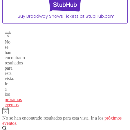
Buy Broadway Shows Tickets at StubHub.com
Eventos
Aviso
No
se
han
encontrado
resultados
para
esta
vista.
Ir
a
los
próximos
eventos
.
Aviso
No se han encontrado resultados para esta vista. Ir a los
próximos
eventos
.
Buscar