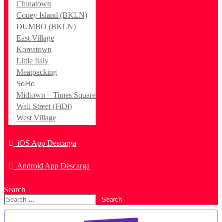
Chinatown
Coney Island (BKLN)
DUMBO (BKLN)
East Village
Koreatown
Little Italy
Meatpacking
SoHo
Midtown – Times Square
Wall Street (FiDi)
West Village
iOS App Descarga
Android App Descarga
Search
Search
for: