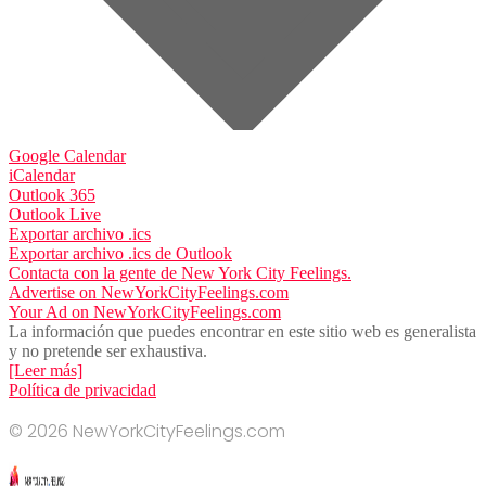
Google Calendar
iCalendar
Outlook 365
Outlook Live
Exportar archivo .ics
Exportar archivo .ics de Outlook
Contacta con la gente de New York City Feelings.
Advertise on NewYorkCityFeelings.com
Your Ad on NewYorkCityFeelings.com
La información que puedes encontrar en este sitio web es generalista
y no pretende ser exhaustiva.
[Leer más]
Política de privacidad
© 2026 NewYorkCityFeelings.com