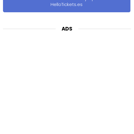
HelloTickets.es
ADS