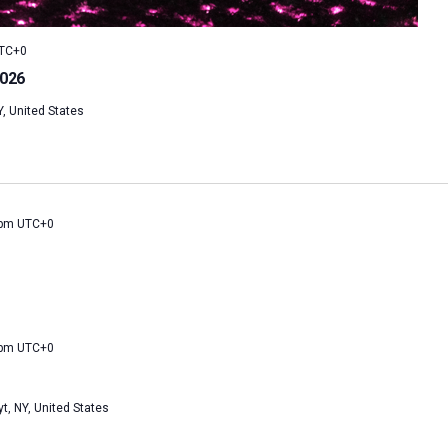
TC+0
2026
, United States
 pm
UTC+0
 pm
UTC+0
t, NY, United States