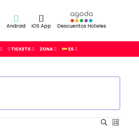
Android
iOS App
Descuentos Hoteles
TICKETS
ZONA
ES
Navegació
Navega
BUSCAR
LISTA
de
de
vistas
búsqueda