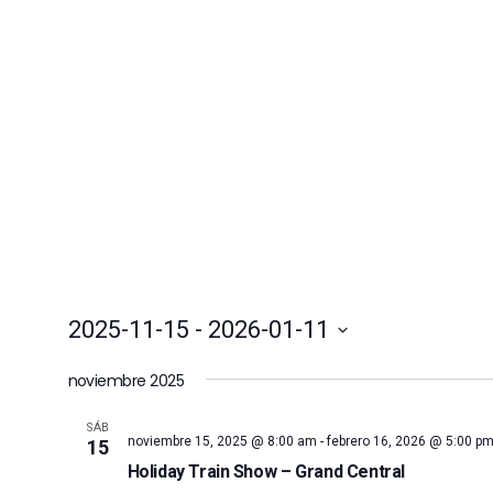
2025-11-15
 - 
2026-01-11
Selecciona
noviembre 2025
la
fecha.
SÁB
noviembre 15, 2025 @ 8:00 am
-
febrero 16, 2026 @ 5:00 p
15
Holiday Train Show – Grand Central