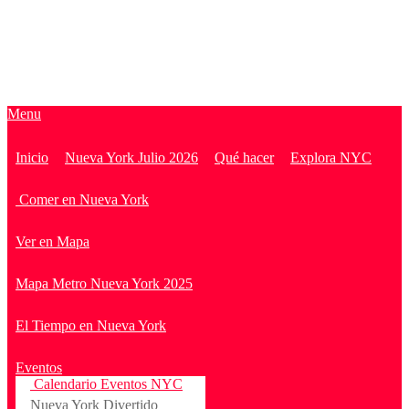
Menu
Inicio
Nueva York Julio 2026
Qué hacer
Explora NYC
Comer en Nueva York
Ver en Mapa
Mapa Metro Nueva York 2025
El Tiempo en Nueva York
Eventos
Calendario Eventos NYC
Nueva York Divertido