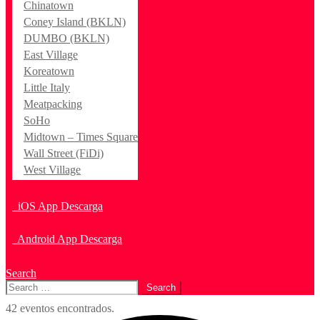
Chinatown
Coney Island (BKLN)
DUMBO (BKLN)
East Village
Koreatown
Little Italy
Meatpacking
SoHo
Midtown – Times Square
Wall Street (FiDi)
West Village
iOS App Descarga
Android App Descarga
Search
Search
for:
42 eventos encontrados.